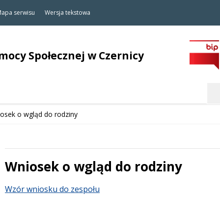
apa serwisu
Wersja tekstowa
ocy Społecznej w Czernicy
Szukaj
osek o wgląd do rodziny
Wniosek o wgląd do rodziny
Treść
Wzór wniosku do zespołu