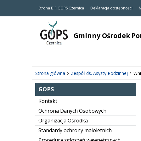
Strona BIP GOPS Czernica
Deklaracja dostępności
M
Gminny Ośrodek Pom
Strona główna
Zespół ds. Asysty Rodzinnej
Wni
GOPS
Kontakt
Ochrona Danych Osobowych
Organizacja Ośrodka
Standardy ochrony małoletnich
Procedura zgłoszeń wewnętrznych