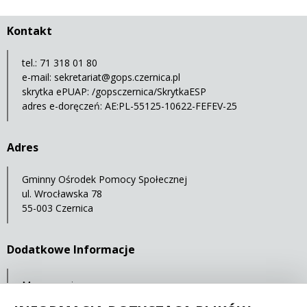
Kontakt
tel.: 71 318 01 80
e-mail:
sekretariat@gops.czernica.pl
skrytka ePUAP: /gopsczernica/SkrytkaESP
adres e-doręczeń: AE:PL-55125-10622-FEFEV-25
Adres
Gminny Ośrodek Pomocy Społecznej
ul. Wrocławska 78
55-003 Czernica
Dodatkowe Informacje
Mapa serwisu
Statystyki oglądalności