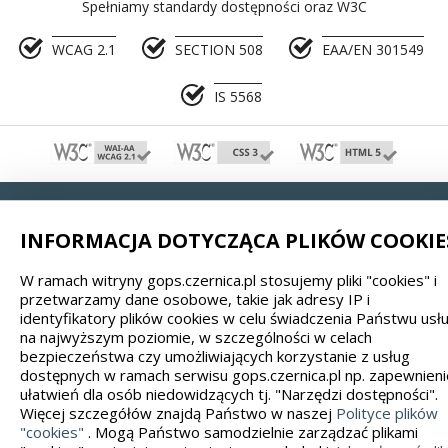
Spełniamy standardy dostępności oraz W3C
WCAG 2.1
SECTION 508
EAA/EN 301549
IS 5568
Wykonanie, obsługa, opieka: Interaktywna Polska
INFORMACJA DOTYCZĄCA PLIKÓW COOKIE
347035
W ramach witryny gops.czernica.pl stosujemy pliki "cookies" i
przetwarzamy dane osobowe, takie jak adresy IP i
identyfikatory plików cookies w celu świadczenia Państwu usł
na najwyższym poziomie, w szczególności w celach
bezpieczeństwa czy umożliwiających korzystanie z usług
dostępnych w ramach serwisu gops.czernica.pl np. zapewnieni
ułatwień dla osób niedowidzących tj. "Narzędzi dostępności".
Więcej szczegółów znajdą Państwo w naszej
Polityce plików
"cookies"
. Mogą Państwo samodzielnie zarządzać plikami