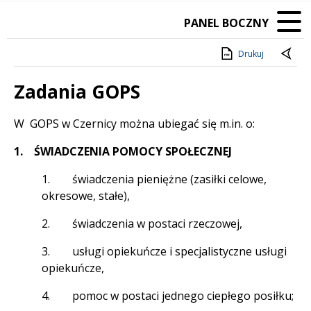
PANEL BOCZNY
Drukuj
Zadania GOPS
Treść
W GOPS w Czernicy można ubiegać się m.in. o:
1. ŚWIADCZENIA POMOCY SPOŁECZNEJ
1. świadczenia pieniężne (zasiłki celowe,
okresowe, stałe),
2. świadczenia w postaci rzeczowej,
3. usługi opiekuńcze i specjalistyczne usługi
opiekuńcze,
4. pomoc w postaci jednego ciepłego posiłku;