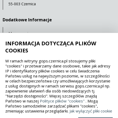
55-003 Czernica
Dodatkowe Informacje
Mapa serwisu
Statystyki oglądalności
INFORMACJA DOTYCZĄCA PLIKÓW
COOKIES
Spełniamy standardy dostępności oraz W3C
W ramach witryny gops.czernica.pl stosujemy pliki
"cookies" i przetwarzamy dane osobowe, takie jak adresy
WCAG 2.1
SECTION 508
EAA/EN 301549
IP i identyfikatory plików cookies w celu świadczenia
Państwu usług na najwyższym poziomie, w szczególności
w celach bezpieczeństwa czy umożliwiających korzystanie
IS 5568
z usług dostępnych w ramach serwisu gops.czernica.pl np.
zapewnienie ułatwień dla osób niedowidzących tj.
"Narzędzi dostępności". Więcej szczegółów znajdą
Państwo w naszej
Polityce plików "cookies"
. Mogą
Państwo samodzielnie zarządzać plikami "cookies",
zmieniając ustawienia przeglądarki.
Jak wyłączyć pliki cookie
Wykonanie, obsługa, opieka: Interaktywna Polska