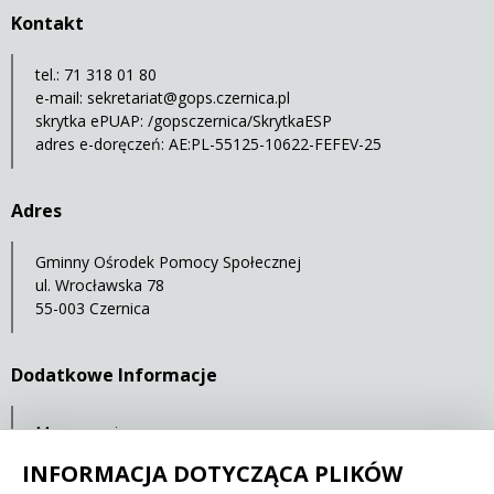
Kontakt
tel.: 71 318 01 80
e-mail:
sekretariat@gops.czernica.pl
skrytka ePUAP: /gopsczernica/SkrytkaESP
adres e-doręczeń: AE:PL-55125-10622-FEFEV-25
Adres
Gminny Ośrodek Pomocy Społecznej
ul. Wrocławska 78
55-003 Czernica
Dodatkowe Informacje
Mapa serwisu
Statystyki oglądalności
INFORMACJA DOTYCZĄCA PLIKÓW