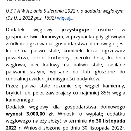
U S T A W A z dnia 5 sierpnia 2022 r. o dodatku węglowym
(Dz.U. z 2022 poz. 1692)
więcej....
Dodatek węglowy
przysługuje
osobie w
gospodarstwie domowym, w przypadku gdy głównym
źródłem ogrzewania gospodarstwa domowego jest
kocioł na paliwo stałe, kominek, koza, ogrzewacz
powietrza, trzon kuchenny, piecokuchnia, kuchnia
węglowa, piec kaflowy na paliwo stałe, zasilane
paliwami stałym, wpisane do lub głoszone do
centralnej ewidencji emisyjności budynków.
Przez paliwa stałe rozumie się węgiel kamienny,
brykiet lub pelet zawierający co najmniej 85% węgla
kamiennego.
Dodatek węglowy dla gospodarstwa domowego
wynosi 3.000,00 zł.
Wnioski o wypłatę dodatku
węglowego należy złożyć w terminie
do 30 listopada
2022 r.
Wnioski złożone po dniu 30 listopada 2022r.