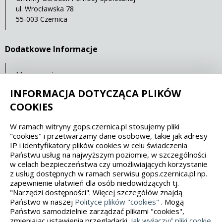
ul. Wrocławska 78
55-003 Czernica
Dodatkowe Informacje
Mapa serwisu
Statystyki oglądalności
INFORMACJA DOTYCZĄCA PLIKÓW
COOKIES
Spełniamy standardy dostępności oraz W3C
W ramach witryny gops.czernica.pl stosujemy pliki
"cookies" i przetwarzamy dane osobowe, takie jak adresy
WCAG 2.1
SECTION 508
EAA/EN 301549
IP i identyfikatory plików cookies w celu świadczenia
Państwu usług na najwyższym poziomie, w szczególności
w celach bezpieczeństwa czy umożliwiających korzystanie
IS 5568
z usług dostępnych w ramach serwisu gops.czernica.pl np.
zapewnienie ułatwień dla osób niedowidzących tj.
"Narzędzi dostępności". Więcej szczegółów znajdą
Państwo w naszej
Polityce plików "cookies"
. Mogą
Państwo samodzielnie zarządzać plikami "cookies",
zmieniając ustawienia przeglądarki.
Jak wyłączyć pliki cookie