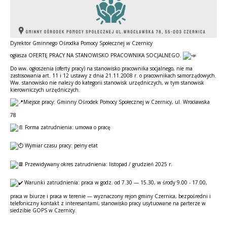
Treść
Dyrektor Gminnego Ośrodka Pomocy Społecznej w Czernicy
ogłasza OFERTĘ PRACY NA STANOWISKO PRACOWNIKA SOCJALNEGO.
Do ww. ogłoszenia (oferty pracy) na stanowisko pracownika socjalnego, nie ma
zastosowania art. 11 i 12 ustawy z dnia 21.11.2008 r. o pracownikach samorządowych.
Ww. stanowisko nie należy do kategorii stanowisk urzędniczych, w tym stanowisk
kierowniczych urzędniczych.
Miejsce pracy: Gminny Ośrodek Pomocy Społecznej w Czernicy, ul. Wrocławska
78
Forma zatrudnienia: umowa o pracę
Wymiar czasu pracy: pełny etat
Przewidywany okres zatrudnienia: listopad / grudzień 2025 r.
Warunki zatrudnienia: praca w godz. od 7.30 — 15.30, w środy 9.00 - 17.00,
praca w biurze i praca w terenie — wyznaczony rejon gminy Czernica, bezpośredni i
telefoniczny kontakt z interesantami, stanowisko pracy usytuowane na parterze w
siedzibie GOPS w Czernicy.