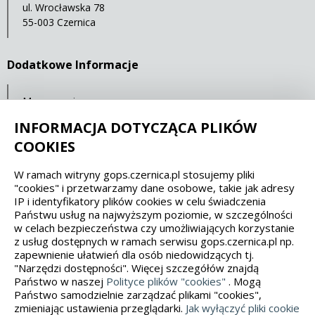
ul. Wrocławska 78
55-003 Czernica
Dodatkowe Informacje
Mapa serwisu
Statystyki oglądalności
INFORMACJA DOTYCZĄCA PLIKÓW
COOKIES
Spełniamy standardy dostępności oraz W3C
W ramach witryny gops.czernica.pl stosujemy pliki
"cookies" i przetwarzamy dane osobowe, takie jak adresy
WCAG 2.1
SECTION 508
EAA/EN 301549
IP i identyfikatory plików cookies w celu świadczenia
Państwu usług na najwyższym poziomie, w szczególności
w celach bezpieczeństwa czy umożliwiających korzystanie
IS 5568
z usług dostępnych w ramach serwisu gops.czernica.pl np.
zapewnienie ułatwień dla osób niedowidzących tj.
"Narzędzi dostępności". Więcej szczegółów znajdą
Państwo w naszej
Polityce plików "cookies"
. Mogą
Państwo samodzielnie zarządzać plikami "cookies",
zmieniając ustawienia przeglądarki.
Jak wyłączyć pliki cookie