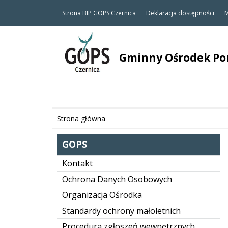
Strona BIP GOPS Czernica
Deklaracja dostępności
M
Gminny Ośrodek Pom
Strona główna
GOPS
Kontakt
Ochrona Danych Osobowych
Organizacja Ośrodka
Standardy ochrony małoletnich
Procedura zgłoszeń wewnętrznych