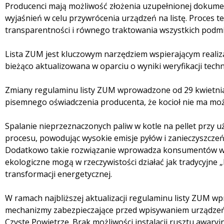
Producenci mają możliwość złożenia uzupełnionej dokume
wyjaśnień w celu przywrócenia urządzeń na listę. Proces 
transparentności i równego traktowania wszystkich podm
Lista ZUM jest kluczowym narzędziem wspierającym realiz
bieżąco aktualizowana w oparciu o wyniki weryfikacji techn
Zmiany regulaminu listy ZUM wprowadzone od 29 kwietnia
pisemnego oświadczenia producenta, że kocioł nie ma mo
Spalanie nieprzeznaczonych paliw w kotle na pellet przy 
procesu, powodując wysokie emisje pyłów i zanieczyszczeń
Dodatkowo takie rozwiązanie wprowadza konsumentów w b
ekologiczne mogą w rzeczywistości działać jak tradycyjne „
transformacji energetycznej.
W ramach najbliższej aktualizacji regulaminu listy ZUM
mechanizmy zabezpieczające przed wpisywaniem urządzeń
Czyste Powietrze. Brak możliwości instalacji rusztu awary