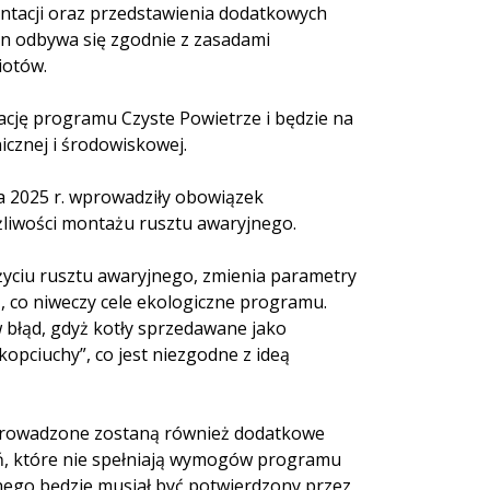
ntacji oraz przedstawienia dodatkowych
ten odbywa się zgodnie z zasadami
iotów.
ację programu Czyste Powietrze i będzie na
icznej i środowiskowej.
 2025 r. wprowadziły obowiązek
żliwości montażu rusztu awaryjnego.
użyciu rusztu awaryjnego, zmienia parametry
, co niweczy cele ekologiczne programu.
łąd, gdyż kotły sprzedawane jako
kopciuchy”, co jest niezgodne z ideą
 wprowadzone zostaną również dodatkowe
, które nie spełniają wymogów programu
jnego będzie musiał być potwierdzony przez